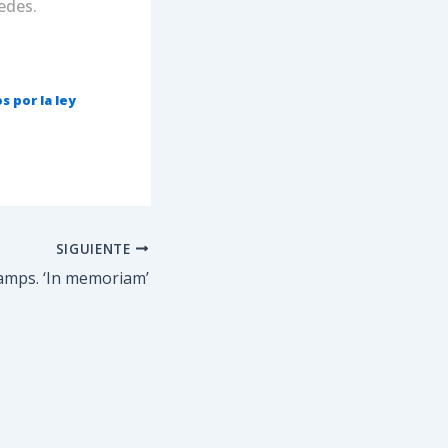
edes.
 por la ley
SIGUIENTE
amps. ‘In memoriam’