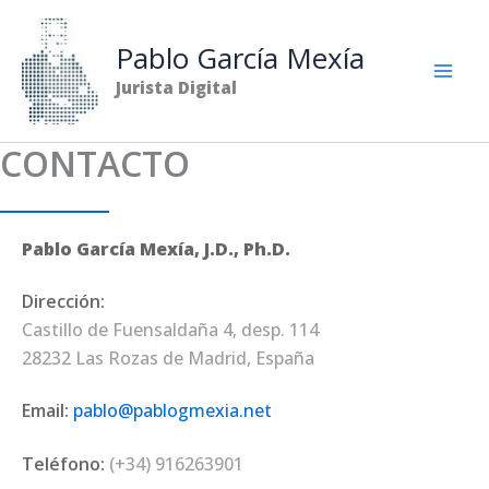
Ir
al
Pablo García Mexía
contenido
Jurista Digital
CONTACTO
Pablo García Mexía, J.D., Ph.D.
Dirección:
Castillo de Fuensaldaña 4, desp. 114
28232 Las Rozas de Madrid, España
Email:
pablo@pablogmexia.net
Teléfono:
(+34) 916263901