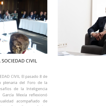
 SOCIEDAD CIVIL
DAD CIVIL El pasado 8 de
 plenaria del Foro de la
afíos de la Inteligencia
lo García Mexía reflexionó
tualidad acompañado de