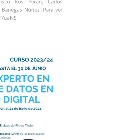
isco Ros Peran, Carlos
s Banegas Núñez. Para ver
/d_f7uaNS